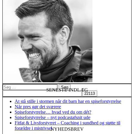
Søg
SENESTE INDLÆG
efter:
At stå stille i stormen når dit barn har en spiseforstyrrelse
Når pres gør det sværere
Spiseforstyrrelse… hvad ved du om dét?
Spiseforstyrrelse – nyt podcastafsnit ude
Fitfat & Livsforstyrret – Coaching i sundhed og støtte til
forældre i mistrivsel
NYHEDSBREV