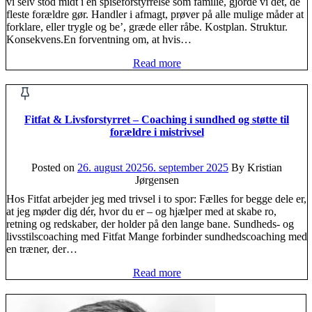
vi selv stod midt i en spiseforstyrrelse som familie, gjorde vi det, de
fleste forældre gør. Handler i afmagt, prøver på alle mulige måder at
forklare, eller trygle og be’, græde eller råbe. Kostplan. Struktur.
Konsekvens.En forventning om, at hvis…
Read more
Fitfat & Livsforstyrret – Coaching i sundhed og støtte til
forældre i mistrivsel
Posted on
26. august 2025
6. september 2025
By Kristian
Jørgensen
Hos Fitfat arbejder jeg med trivsel i to spor: Fælles for begge dele er,
at jeg møder dig dér, hvor du er – og hjælper med at skabe ro,
retning og redskaber, der holder på den lange bane. Sundheds- og
livsstilscoaching med Fitfat Mange forbinder sundhedscoaching med
en træner, der…
Read more