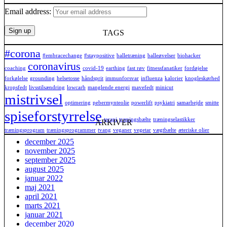
Email address:
TAGS
#corona
#embracechange
#staypositive
balletræning
balleøvelser
biohacker
coronavirus
coaching
covid-19
earthing
fast røv
fitnessfanatiker
fordøjelse
forkølelse
grounding
helsetosse
håndsprit
immunforsvar
influenza
kalorier
knogleskørhed
kropsfedt
livsstilsændring
lowcarb
manglende energi
mavefedt
minicut
mistrivsel
optimering
pebermynteolie
powerlift
psykiatri
samarbejde
smitte
spiseforstyrrelse
terapi
træningsbælte
træningselastikker
ARKIVER
træningsprogram
træningsprogrammer
tvang
veganer
vegetar
vægtbælte
æteriske olier
december 2025
november 2025
september 2025
august 2025
januar 2022
maj 2021
april 2021
marts 2021
januar 2021
december 2020