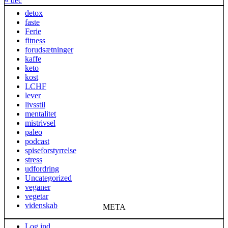
« dec
detox
faste
Ferie
fitness
forudsætninger
kaffe
keto
kost
LCHF
lever
livsstil
mentalitet
mistrivsel
paleo
podcast
spiseforstyrrelse
stress
udfordring
Uncategorized
veganer
vegetar
videnskab
META
Log ind