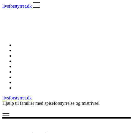
Skip
livsforstyrret.dk
to
content
livsforstyrret.dk
Hjælp til familier med spiseforstyrrelse og mistrivsel