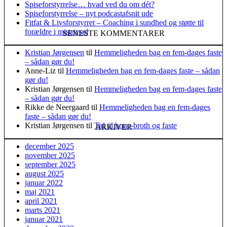
Spiseforstyrrelse… hvad ved du om dét?
Spiseforstyrrelse – nyt podcastafsnit ude
Fitfat & Livsforstyrret – Coaching i sundhed og støtte til
forældre i mistrivsel
SENESTE KOMMENTARER
Kristian Jørgensen
til
Hemmeligheden bag en fem-dages faste
– sådan gør du!
Anne-Liz
til
Hemmeligheden bag en fem-dages faste – sådan
gør du!
Kristian Jørgensen
til
Hemmeligheden bag en fem-dages faste
– sådan gør du!
Rikke de Neergaard
til
Hemmeligheden bag en fem-dages
faste – sådan gør du!
Kristian Jørgensen
til
Tid til bone-broth og faste
ARKIVER
december 2025
november 2025
september 2025
august 2025
januar 2022
maj 2021
april 2021
marts 2021
januar 2021