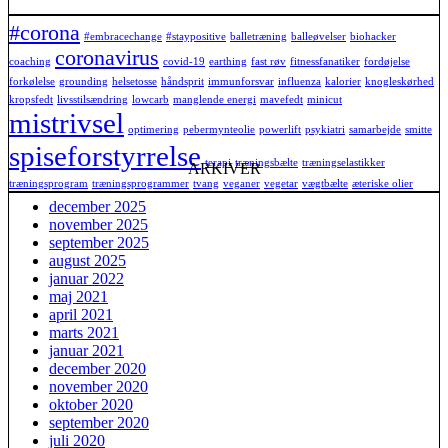
#corona
#embracechange
#staypositive
balletræning
balleøvelser
biohacker
coronavirus
coaching
covid-19
earthing
fast røv
fitnessfanatiker
fordøjelse
forkølelse
grounding
helsetosse
håndsprit
immunforsvar
influenza
kalorier
knogleskørhed
kropsfedt
livsstilsændring
lowcarb
manglende energi
mavefedt
minicut
mistrivsel
optimering
pebermynteolie
powerlift
psykiatri
samarbejde
smitte
spiseforstyrrelse
terapi
træningsbælte
træningselastikker
ARKIVER
træningsprogram
træningsprogrammer
tvang
veganer
vegetar
vægtbælte
æteriske olier
december 2025
november 2025
september 2025
august 2025
januar 2022
maj 2021
april 2021
marts 2021
januar 2021
december 2020
november 2020
oktober 2020
september 2020
juli 2020