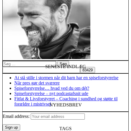
Søg
SENESTE INDLÆG
efter:
At stå stille i stormen når dit barn har en spiseforstyrrelse
Når pres gør det sværere
Spiseforstyrrelse… hvad ved du om dét?
Spiseforstyrrelse – nyt podcastafsnit ude
Fitfat & Livsforstyrret – Coaching i sundhed og støtte til
forældre i mistrivsel
NYHEDSBREV
Email address:
TAGS