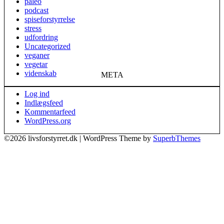
paleo
podcast
spiseforstyrrelse
stress
udfordring
Uncategorized
veganer
vegetar
videnskab
META
Log ind
Indlægsfeed
Kommentarfeed
WordPress.org
©2026 livsforstyrret.dk
| WordPress Theme by
SuperbThemes