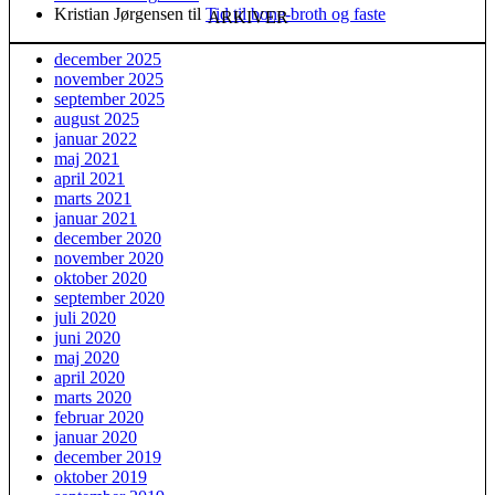
Kristian Jørgensen
til
Tid til bone-broth og faste
ARKIVER
december 2025
november 2025
september 2025
august 2025
januar 2022
maj 2021
april 2021
marts 2021
januar 2021
december 2020
november 2020
oktober 2020
september 2020
juli 2020
juni 2020
maj 2020
april 2020
marts 2020
februar 2020
januar 2020
december 2019
oktober 2019