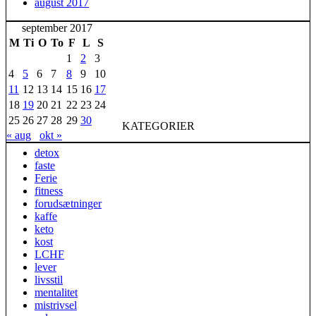
august 2017
september 2017
M
Ti
O
To
F
L
S
1
2
3
4
5
6
7
8
9
10
11
12
13
14
15
16
17
18
19
20
21
22
23
24
25
26
27
28
29
30
KATEGORIER
« aug
okt »
detox
faste
Ferie
fitness
forudsætninger
kaffe
keto
kost
LCHF
lever
livsstil
mentalitet
mistrivsel