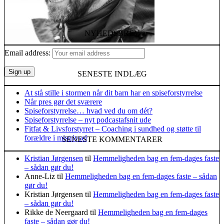
NYHEDSBREV
Email address:
SENESTE INDLÆG
At stå stille i stormen når dit barn har en spiseforstyrrelse
Når pres gør det sværere
Spiseforstyrrelse… hvad ved du om dét?
Spiseforstyrrelse – nyt podcastafsnit ude
Fitfat & Livsforstyrret – Coaching i sundhed og støtte til
forældre i mistrivsel
SENESTE KOMMENTARER
Kristian Jørgensen
til
Hemmeligheden bag en fem-dages faste
– sådan gør du!
Anne-Liz
til
Hemmeligheden bag en fem-dages faste – sådan
gør du!
Kristian Jørgensen
til
Hemmeligheden bag en fem-dages faste
– sådan gør du!
Rikke de Neergaard
til
Hemmeligheden bag en fem-dages
faste – sådan gør du!