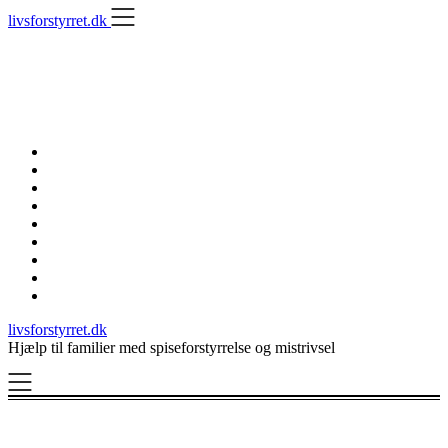
Skip
livsforstyrret.dk
to
content
livsforstyrret.dk
Hjælp til familier med spiseforstyrrelse og mistrivsel