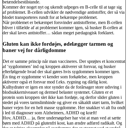
betændelsestilstande.
Kommer der noget nyt og ukendt udpeges en B-celle til at tage sig
af problemet. B-cellen udvikler de nødvendige antistoffer, der så via
blodet transporteres rundt for at bekæmpe problemet.
Når problemet er bekæmpet forsvinder antistofferne, men B-cellen
bliver i tilfælde af at problemet kommer igen, så husker B-cellen at
der skal laves antistoffer… sådan meget pædagogisk forklaret.
Gluten kan ikke fordøjes, ødelægger tarmen og
baner vej for dårligdomme
Det er samme princip når man vaccineres. Der sprøjtes et koncentrat
af ‘sygdommen’ ind og kroppen aktiverer sit forsvar, og husker
efterfølgende hvad der skal gøres hvis sygdommen kommer igen.
Én ting er sygdomme vi kender som forkølelse, men kroppen
aktiverer også et forsvar mod f.eks. rygning og dårlig kost.
Kulhydrater er igen en stor synder da de forårsager store udsving i
blodsukkerniveauet og dermed belaster systemet. Gluten er et
protein som kroppen slet ikke kan fordøje, og derfor slider gluten i
stedet på vores tarmslimhinde og giver en såkaldt utæt tarm, hvilket
baner vejen for en helt masse sygdomme. Her snakker vi alt fra ondt
i led til diagnoser som Alzheimers, ADHD og kræft!
Hov, ADHD… ja, flere undersøgelser har vist at man ved at sætte
børn med ADHD på glutenfri kost, kan ændre adfærd radikalt. Og