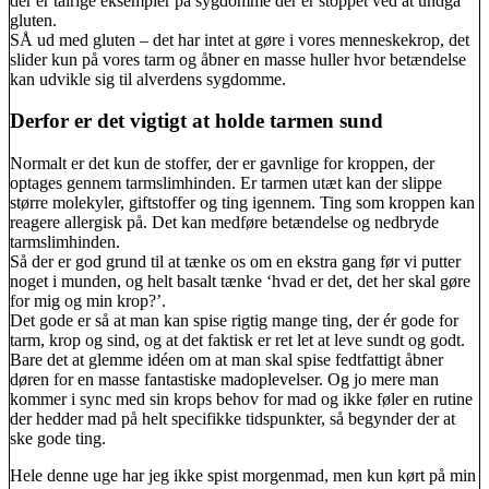
der er talrige eksempler på sygdomme der er stoppet ved at undgå
gluten.
SÅ ud med gluten – det har intet at gøre i vores menneskekrop, det
slider kun på vores tarm og åbner en masse huller hvor betændelse
kan udvikle sig til alverdens sygdomme.
Derfor er det vigtigt at holde tarmen sund
Normalt er det kun de stoffer, der er gavnlige for kroppen, der
optages gennem tarmslimhinden. Er tarmen utæt kan der slippe
større molekyler, giftstoffer og ting igennem. Ting som kroppen kan
reagere allergisk på. Det kan medføre betændelse og nedbryde
tarmslimhinden.
Så der er god grund til at tænke os om en ekstra gang før vi putter
noget i munden, og helt basalt tænke ‘hvad er det, det her skal gøre
for mig og min krop?’.
Det gode er så at man kan spise rigtig mange ting, der ér gode for
tarm, krop og sind, og at det faktisk er ret let at leve sundt og godt.
Bare det at glemme idéen om at man skal spise fedtfattigt åbner
døren for en masse fantastiske madoplevelser. Og jo mere man
kommer i sync med sin krops behov for mad og ikke føler en rutine
der hedder mad på helt specifikke tidspunkter, så begynder der at
ske gode ting.
Hele denne uge har jeg ikke spist morgenmad, men kun kørt på min