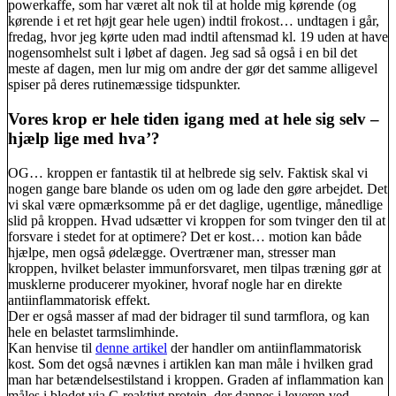
powerkaffe, som har været alt nok til at holde mig kørende (og
kørende i et ret højt gear hele ugen) indtil frokost… undtagen i går,
fredag, hvor jeg kørte uden mad indtil aftensmad kl. 19 uden at have
nogensomhelst sult i løbet af dagen. Jeg sad så også i en bil det
meste af dagen, men lur mig om andre der gør det samme alligevel
spiser på deres rutinemæssige tidspunkter.
Vores krop er hele tiden igang med at hele sig selv –
hjælp lige med hva’?
OG… kroppen er fantastik til at helbrede sig selv. Faktisk skal vi
nogen gange bare blande os uden om og lade den gøre arbejdet. Det
vi skal være opmærksomme på er det daglige, ugentlige, månedlige
slid på kroppen. Hvad udsætter vi kroppen for som tvinger den til at
forsvare i stedet for at optimere? Det er kost… motion kan både
hjælpe, men også ødelægge. Overtræner man, stresser man
kroppen, hvilket belaster immunforsvaret, men tilpas træning gør at
musklerne producerer myokiner, hvoraf nogle har en direkte
antiinflammatorisk effekt.
Der er også masser af mad der bidrager til sund tarmflora, og kan
hele en belastet tarmslimhinde.
Kan henvise til
denne artikel
der handler om antiinflammatorisk
kost. Som det også nævnes i artiklen kan man måle i hvilken grad
man har betændelsestilstand i kroppen. Graden af inflammation kan
måles i blodet via C-reaktivt protein, der dannes i leveren ved