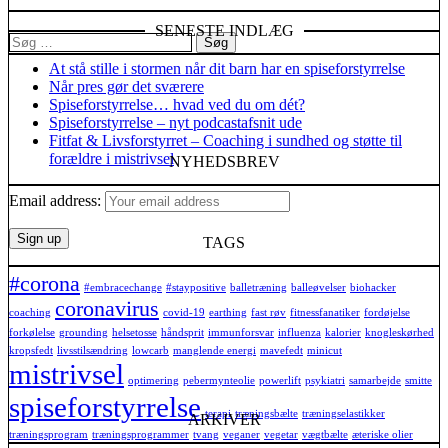
SENESTE INDLÆG
Søg
efter:
At stå stille i stormen når dit barn har en spiseforstyrrelse
Når pres gør det sværere
Spiseforstyrrelse… hvad ved du om dét?
Spiseforstyrrelse – nyt podcastafsnit ude
Fitfat & Livsforstyrret – Coaching i sundhed og støtte til
forældre i mistrivsel
NYHEDSBREV
Email address:
TAGS
#corona
#embracechange
#staypositive
balletræning
balleøvelser
biohacker
coronavirus
coaching
covid-19
earthing
fast røv
fitnessfanatiker
fordøjelse
forkølelse
grounding
helsetosse
håndsprit
immunforsvar
influenza
kalorier
knogleskørhed
kropsfedt
livsstilsændring
lowcarb
manglende energi
mavefedt
minicut
mistrivsel
optimering
pebermynteolie
powerlift
psykiatri
samarbejde
smitte
spiseforstyrrelse
terapi
træningsbælte
træningselastikker
ARKIVER
træningsprogram
træningsprogrammer
tvang
veganer
vegetar
vægtbælte
æteriske olier