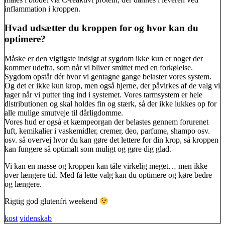
inflammation i kroppen.
Hvad udsætter du kroppen for og hvor kan du
optimere?
Måske er den vigtigste indsigt at sygdom ikke kun er noget der
kommer udefra, som når vi bliver smittet med en forkølelse.
Sygdom opstår dér hvor vi gentagne gange belaster vores system.
Og det er ikke kun krop, men også hjerne, der påvirkes af de valg vi
tager når vi putter ting ind i systemet. Vores tarmsystem er hele
distributionen og skal holdes fin og stærk, så der ikke lukkes op for
alle mulige smutveje til dårligdomme.
Vores hud er også et kæmpeorgan der belastes gennem forurenet
luft, kemikalier i vaskemidler, cremer, deo, parfume, shampo osv.
osv. så overvej hvor du kan gøre det lettere for din krop, så kroppen
kan fungere så optimalt som muligt og gøre dig glad.
Vi kan en masse og kroppen kan tåle virkelig meget… men ikke
over længere tid. Med få lette valg kan du optimere og køre bedre
og længere.
Rigtig god glutenfri weekend
kost
videnskab