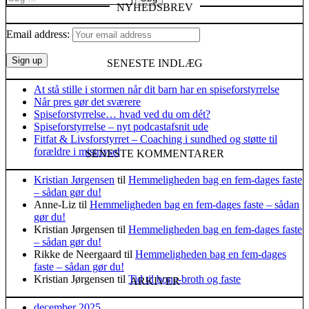
NYHEDSBREV
efter:
Email address:
SENESTE INDLÆG
At stå stille i stormen når dit barn har en spiseforstyrrelse
Når pres gør det sværere
Spiseforstyrrelse… hvad ved du om dét?
Spiseforstyrrelse – nyt podcastafsnit ude
Fitfat & Livsforstyrret – Coaching i sundhed og støtte til
forældre i mistrivsel
SENESTE KOMMENTARER
Kristian Jørgensen
til
Hemmeligheden bag en fem-dages faste
– sådan gør du!
Anne-Liz
til
Hemmeligheden bag en fem-dages faste – sådan
gør du!
Kristian Jørgensen
til
Hemmeligheden bag en fem-dages faste
– sådan gør du!
Rikke de Neergaard
til
Hemmeligheden bag en fem-dages
faste – sådan gør du!
Kristian Jørgensen
til
Tid til bone-broth og faste
ARKIVER
december 2025