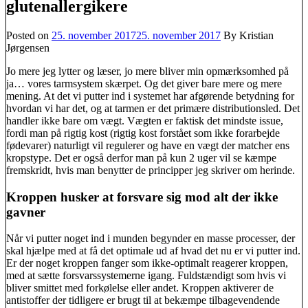
glutenallergikere
Posted on
25. november 2017
25. november 2017
By Kristian
Jørgensen
Jo mere jeg lytter og læser, jo mere bliver min opmærksomhed på
ja… vores tarmsystem skærpet. Og det giver bare mere og mere
mening. At det vi putter ind i systemet har afgørende betydning for
hvordan vi har det, og at tarmen er det primære distributionsled. Det
handler ikke bare om vægt. Vægten er faktisk det mindste issue,
fordi man på rigtig kost (rigtig kost forstået som ikke forarbejde
fødevarer) naturligt vil regulerer og have en vægt der matcher ens
kropstype. Det er også derfor man på kun 2 uger vil se kæmpe
fremskridt, hvis man benytter de principper jeg skriver om herinde.
Kroppen husker at forsvare sig mod alt der ikke
gavner
Når vi putter noget ind i munden begynder en masse processer, der
skal hjælpe med at få det optimale ud af hvad det nu er vi putter ind.
Er der noget kroppen fanger som ikke-optimalt reagerer kroppen,
med at sætte forsvarssystemerne igang. Fuldstændigt som hvis vi
bliver smittet med forkølelse eller andet. Kroppen aktiverer de
antistoffer der tidligere er brugt til at bekæmpe tilbagevendende