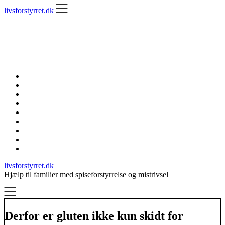
Skip
livsforstyrret.dk
to
content
livsforstyrret.dk
Hjælp til familier med spiseforstyrrelse og mistrivsel
Derfor er gluten ikke kun skidt for