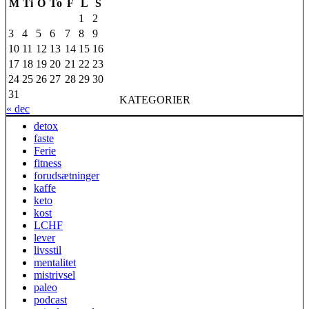
M
Ti
O
To
F
L
S
1
2
3
4
5
6
7
8
9
10
11
12
13
14
15
16
17
18
19
20
21
22
23
24
25
26
27
28
29
30
31
KATEGORIER
« dec
detox
faste
Ferie
fitness
forudsætninger
kaffe
keto
kost
LCHF
lever
livsstil
mentalitet
mistrivsel
paleo
podcast