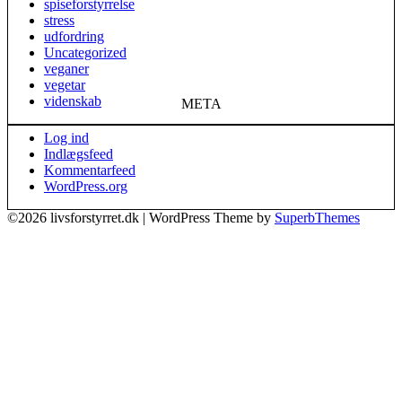
spiseforstyrrelse
stress
udfordring
Uncategorized
veganer
vegetar
videnskab
META
Log ind
Indlægsfeed
Kommentarfeed
WordPress.org
©2026 livsforstyrret.dk
| WordPress Theme by
SuperbThemes