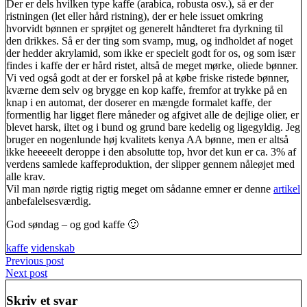
Der er dels hvilken type kaffe (arabica, robusta osv.), så er der
ristningen (let eller hård ristning), der er hele issuet omkring
hvorvidt bønnen er sprøjtet og generelt håndteret fra dyrkning til
den drikkes. Så er der ting som svamp, mug, og indholdet af noget
der hedder akrylamid, som ikke er specielt godt for os, og som især
findes i kaffe der er hård ristet, altså de meget mørke, oliede bønner.
Vi ved også godt at der er forskel på at købe friske ristede bønner,
kværne dem selv og brygge en kop kaffe, fremfor at trykke på en
knap i en automat, der doserer en mængde formalet kaffe, der
formentlig har ligget flere måneder og afgivet alle de dejlige olier, er
blevet harsk, iltet og i bund og grund bare kedelig og ligegyldig. Jeg
bruger en nogenlunde høj kvalitets kenya AA bønne, men er altså
ikke heeeeelt deroppe i den absolutte top, hvor det kun er ca. 3% af
verdens samlede kaffeproduktion, der slipper gennem nåleøjet med
alle krav.
Vil man nørde rigtig rigtig meget om sådanne emner er denne
artikel
anbefalelsesværdig.
God søndag – og god kaffe 🙂
kaffe
videnskab
Indlægsnavigation
Previous post
Next post
Skriv et svar