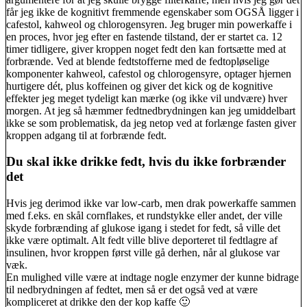
får jeg ikke de kognitivt fremmende egenskaber som OGSÅ ligger i
cafestol, kahweol og chlorogensyren. Jeg bruger min powerkaffe i
en proces, hvor jeg efter en fastende tilstand, der er startet ca. 12
timer tidligere, giver kroppen noget fedt den kan fortsætte med at
forbrænde. Ved at blende fedtstofferne med de fedtopløselige
komponenter kahweol, cafestol og chlorogensyre, optager hjernen
hurtigere dét, plus koffeinen og giver det kick og de kognitive
effekter jeg meget tydeligt kan mærke (og ikke vil undvære) hver
morgen. At jeg så hæmmer fedtnedbrydningen kan jeg umiddelbart
ikke se som problematisk, da jeg netop ved at forlænge fasten giver
kroppen adgang til at forbrænde fedt.
Du skal ikke drikke fedt, hvis du ikke forbrænder
det
Hvis jeg derimod ikke var low-carb, men drak powerkaffe sammen
med f.eks. en skål cornflakes, et rundstykke eller andet, der ville
skyde forbrænding af glukose igang i stedet for fedt, så ville det
ikke være optimalt. Alt fedt ville blive deporteret til fedtlagre af
insulinen, hvor kroppen først ville gå derhen, når al glukose var
væk.
En mulighed ville være at indtage nogle enzymer der kunne bidrage
til nedbrydningen af fedtet, men så er det også ved at være
kompliceret at drikke den der kop kaffe 🙂