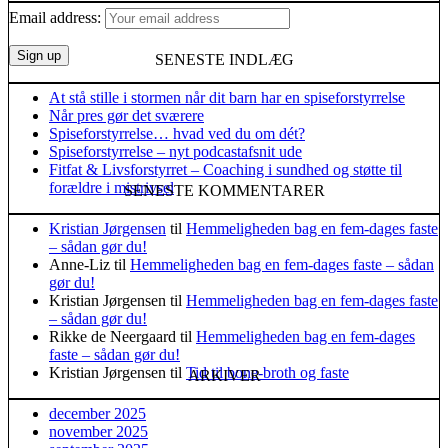
Email address:
SENESTE INDLÆG
At stå stille i stormen når dit barn har en spiseforstyrrelse
Når pres gør det sværere
Spiseforstyrrelse… hvad ved du om dét?
Spiseforstyrrelse – nyt podcastafsnit ude
Fitfat & Livsforstyrret – Coaching i sundhed og støtte til
forældre i mistrivsel
SENESTE KOMMENTARER
Kristian Jørgensen
til
Hemmeligheden bag en fem-dages faste
– sådan gør du!
Anne-Liz
til
Hemmeligheden bag en fem-dages faste – sådan
gør du!
Kristian Jørgensen
til
Hemmeligheden bag en fem-dages faste
– sådan gør du!
Rikke de Neergaard
til
Hemmeligheden bag en fem-dages
faste – sådan gør du!
Kristian Jørgensen
til
Tid til bone-broth og faste
ARKIVER
december 2025
november 2025