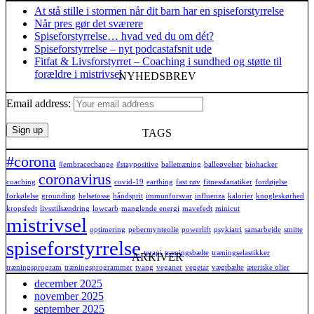
At stå stille i stormen når dit barn har en spiseforstyrrelse
Når pres gør det sværere
Spiseforstyrrelse… hvad ved du om dét?
Spiseforstyrrelse – nyt podcastafsnit ude
Fitfat & Livsforstyrret – Coaching i sundhed og støtte til
forældre i mistrivsel
NYHEDSBREV
Email address:
TAGS
#corona
#embracechange
#staypositive
balletræning
balleøvelser
biohacker
coronavirus
coaching
covid-19
earthing
fast røv
fitnessfanatiker
fordøjelse
forkølelse
grounding
helsetosse
håndsprit
immunforsvar
influenza
kalorier
knogleskørhed
kropsfedt
livsstilsændring
lowcarb
manglende energi
mavefedt
minicut
mistrivsel
optimering
pebermynteolie
powerlift
psykiatri
samarbejde
smitte
spiseforstyrrelse
terapi
træningsbælte
træningselastikker
ARKIVER
træningsprogram
træningsprogrammer
tvang
veganer
vegetar
vægtbælte
æteriske olier
december 2025
november 2025
september 2025