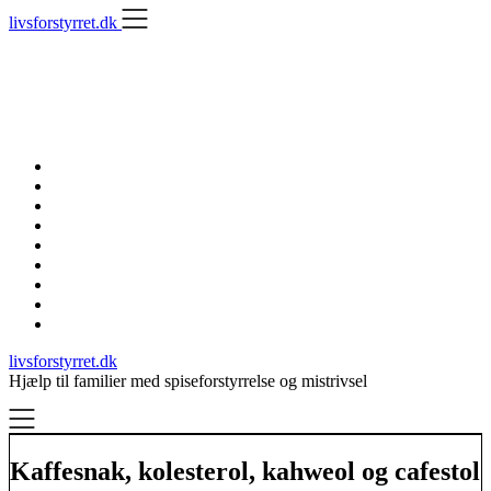
Skip
livsforstyrret.dk
to
content
livsforstyrret.dk
Hjælp til familier med spiseforstyrrelse og mistrivsel
Kaffesnak, kolesterol, kahweol og cafestol