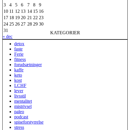
3
4
5
6
7
8
9
10
11
12
13
14
15
16
17
18
19
20
21
22
23
24
25
26
27
28
29
30
31
KATEGORIER
« dec
detox
faste
Ferie
fitness
forudsætninger
kaffe
keto
kost
LCHF
lever
livsstil
mentalitet
mistrivsel
paleo
podcast
spiseforstyrrelse
stress