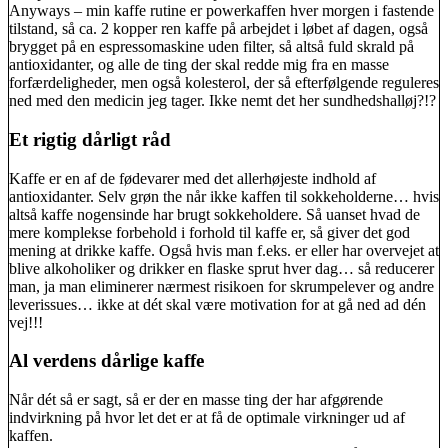
Anyways – min kaffe rutine er powerkaffen hver morgen i fastende
tilstand, så ca. 2 kopper ren kaffe på arbejdet i løbet af dagen, også
brygget på en espressomaskine uden filter, så altså fuld skrald på
antioxidanter, og alle de ting der skal redde mig fra en masse
forfærdeligheder, men også kolesterol, der så efterfølgende reguleres
ned med den medicin jeg tager. Ikke nemt det her sundhedshalløj?!?
Et rigtig dårligt råd
Kaffe er en af de fødevarer med det allerhøjeste indhold af
antioxidanter. Selv grøn the når ikke kaffen til sokkeholderne… hvis
altså kaffe nogensinde har brugt sokkeholdere. Så uanset hvad de
mere komplekse forbehold i forhold til kaffe er, så giver det god
mening at drikke kaffe. Også hvis man f.eks. er eller har overvejet at
blive alkoholiker og drikker en flaske sprut hver dag… så reducerer
man, ja man eliminerer nærmest risikoen for skrumpelever og andre
leverissues… ikke at dét skal være motivation for at gå ned ad dén
vej!!!
Al verdens dårlige kaffe
Når dét så er sagt, så er der en masse ting der har afgørende
indvirkning på hvor let det er at få de optimale virkninger ud af
kaffen.