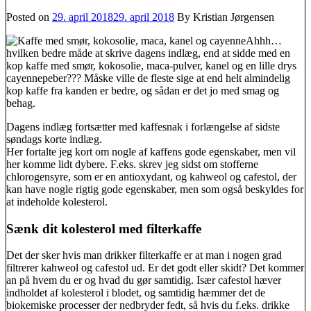
Posted on
29. april 2018
29. april 2018
By Kristian Jørgensen
Ahhh…
hvilken bedre måde at skrive dagens indlæg, end at sidde med en
kop kaffe med smør, kokosolie, maca-pulver, kanel og en lille drys
cayennepeber??? Måske ville de fleste sige at end helt almindelig
kop kaffe fra kanden er bedre, og sådan er det jo med smag og
behag.
Dagens indlæg fortsætter med kaffesnak i forlængelse af sidste
søndags korte indlæg.
Her fortalte jeg kort om nogle af kaffens gode egenskaber, men vil
her komme lidt dybere. F.eks. skrev jeg sidst om stofferne
chlorogensyre, som er en antioxydant, og kahweol og cafestol, der
kan have nogle rigtig gode egenskaber, men som også beskyldes for
at indeholde kolesterol.
Sænk dit kolesterol med filterkaffe
Det der sker hvis man drikker filterkaffe er at man i nogen grad
filtrerer kahweol og cafestol ud. Er det godt eller skidt? Det kommer
an på hvem du er og hvad du gør samtidig. Især cafestol hæver
indholdet af kolesterol i blodet, og samtidig hæmmer det de
biokemiske processer der nedbryder fedt, så hvis du f.eks. drikke