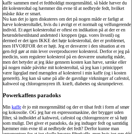
kaffe sammen med et fedtholdigt morgenmåltid, så både hæver du
dit kolesteroltal og hæmmer din evne til at nedbryde fedt, hvilket
måske ikke er smart.
Nu kan det jo igen diskuteres om det på nogen måde er farligt at
hæve kolesteroltallet, hvis du i øvrigt er et normalt og velfungerende
individ. Et øget kolesteroltal er oftest en indikation på at der er en
betændelsestilstand andetsted i kroppen (pga. vores livsstil) og
dermed er det igen IKKE det høje kolesteroltal, der er problemet,
men HVORFOR det er højt. Jeg er desværre i den situation at en
gen-fejl gør at min lever overproducerer kolesterol. Derfor er jeg på
medicin, som regulerer kolesterol på en desværre unaturlig måde,
men det betyder at jeg ikke gennem kosten kan hæve, sænke eller
på nogen måde påvirke mit kolesteroltal, så jeg kan i prinicippet
være ligeglad med mængden af kolesterol i min kaffe (og i kosten
generelt). Jeg kan så satse på alle de gavnlige virkninger af cafestol,
kahweol og chlorogensyren ift. kræft, diabetes og skrumpelever.
Powerkaffens paradoks
Min
kaffe
ér jo mit morgenmåltid og der er tilsat fedt i form af smør
og kokosolie. OG jeg har en espressomaskine, der brygger uden
filter, så indholdet af kahweol, cafestol og chlorogensyre er så højt
som muligt. Det giver et paradoks, da jeg indtager fedt og samtidig
hæmmer min evne til at nedbryde det fedt? Derfor kunne man
argumentere for at jeg skulle brygge filterkaffe, men hvis jeg gør dét