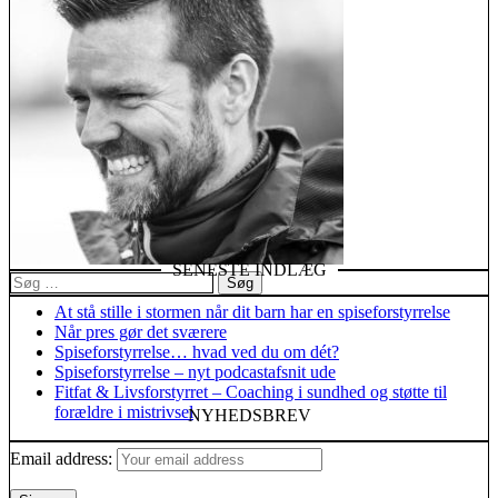
SENESTE INDLÆG
Søg
efter:
At stå stille i stormen når dit barn har en spiseforstyrrelse
Når pres gør det sværere
Spiseforstyrrelse… hvad ved du om dét?
Spiseforstyrrelse – nyt podcastafsnit ude
Fitfat & Livsforstyrret – Coaching i sundhed og støtte til
forældre i mistrivsel
NYHEDSBREV
Email address: