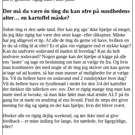
Der må da være én ting du kan ofre på sundhedens
alter… en kartoffel måske?
Sidste ting er den søde tand. Her kan jeg sgu’ ikke hjælpe så meget,
da jeg ikke rigtig har være den store kage- eller slikspiser. Måske
har jeg alligevel et tip. Af alle de ting du gerne vil have, hvilken en
er du så villig til at ofre? Er et glas vin vigtigere end et stykke kage?
Kan du undvære sodavand til maden til hverdag? Kan du helt
undvære sodavand? Nogen gange kan det hjælpe at kigge på alle
ens ‘laster’ og tage en beslutning om bare at vælge én fra. Og hvis
man kombinerer det med nogle af de ting jeg skriver om kan gavne
at tage ud ad kosten, så har man masser af muligheder for at vælge
fra. Vil du hellere have en sodavand end 2 rundstykker hver dag?
Vil du hellere have en fyraftensøl i stedet for den 3/4 del kartofler
der dækker din tallerken osv. osv. Der er rigtig mange ting man kan
starte med at tweake, så man ikke føler man skal ændre ALT på én
gang for at starte en ændring af ens livsstil. Find de steps der giver
mening for dig og spørg en der kan hjælpe, hvis det bliver svært.
Ønsker alle en rigtig dejlig weekend, og tøv ikke med at give
feedback – er mine indlæg for lange, for nørdede, for ligegyldige,
eller?