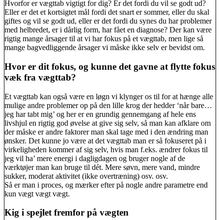
Hvorfor er vægttab vigtigt for dig? Er det fordi du vil se godt ud?
Eller er det et kortsigtet mål fordi det snart er sommer, eller du skal
giftes og vil se godt ud, eller er det fordi du synes du har problemer
med helbredet, er i dårlig form, har fået en diagnose? Der kan være
rigtig mange årsager til at vi har fokus på et vægttab, men lige så
mange bagvedliggende årsager vi måske ikke selv er bevidst om.
Hvor er dit fokus, og kunne det gavne at flytte fokus
væk fra vægttab?
Et vægttab kan også være en løgn vi klynger os til for at hænge alle
mulige andre problemer op på den lille krog der hedder ‘når bare…
jeg har tabt mig’ og her er en grundig gennemgang af hele ens
livshjul en rigtig god øvelse at give sig selv, så man kan afklare om
der måske er andre faktorer man skal tage med i den ændring man
ønsker. Det kunne jo være at det vægttab man er så fokuseret på i
virkeligheden kommer af sig selv, hvis man f.eks. ændrer fokus til
jeg vil ha’ mere energi i dagligdagen og bruger nogle af de
værktøjer man kan bruge til dét. Mere søvn, mere vand, mindre
sukker, moderat aktivitet (ikke overtræning) osv. osv.
Så er man i proces, og mærker efter på nogle andre parametre end
kun vægt vægt vægt.
Kig i spejlet fremfor på vægten