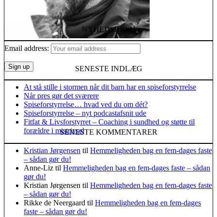
NYHEDSBREV
Email address:
SENESTE INDLÆG
At stå stille i stormen når dit barn har en spiseforstyrrelse
Når pres gør det sværere
Spiseforstyrrelse… hvad ved du om dét?
Spiseforstyrrelse – nyt podcastafsnit ude
Fitfat & Livsforstyrret – Coaching i sundhed og støtte til
forældre i mistrivsel
SENESTE KOMMENTARER
Kristian Jørgensen
til
Hemmeligheden bag en fem-dages faste
– sådan gør du!
Anne-Liz
til
Hemmeligheden bag en fem-dages faste – sådan
gør du!
Kristian Jørgensen
til
Hemmeligheden bag en fem-dages faste
– sådan gør du!
Rikke de Neergaard
til
Hemmeligheden bag en fem-dages
faste – sådan gør du!