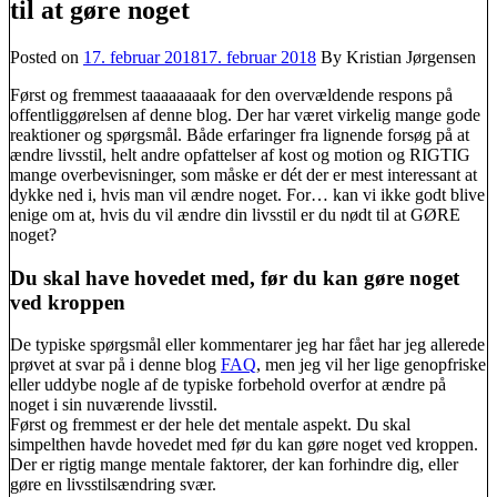
til at gøre noget
Posted on
17. februar 2018
17. februar 2018
By Kristian Jørgensen
Først og fremmest taaaaaaaak for den overvældende respons på
offentliggørelsen af denne blog. Der har været virkelig mange gode
reaktioner og spørgsmål. Både erfaringer fra lignende forsøg på at
ændre livsstil, helt andre opfattelser af kost og motion og RIGTIG
mange overbevisninger, som måske er dét der er mest interessant at
dykke ned i, hvis man vil ændre noget. For… kan vi ikke godt blive
enige om at, hvis du vil ændre din livsstil er du nødt til at GØRE
noget?
Du skal have hovedet med, før du kan gøre noget
ved kroppen
De typiske spørgsmål eller kommentarer jeg har fået har jeg allerede
prøvet at svar på i denne blog
FAQ
, men jeg vil her lige genopfriske
eller uddybe nogle af de typiske forbehold overfor at ændre på
noget i sin nuværende livsstil.
Først og fremmest er der hele det mentale aspekt. Du skal
simpelthen havde hovedet med før du kan gøre noget ved kroppen.
Der er rigtig mange mentale faktorer, der kan forhindre dig, eller
gøre en livsstilsændring svær.