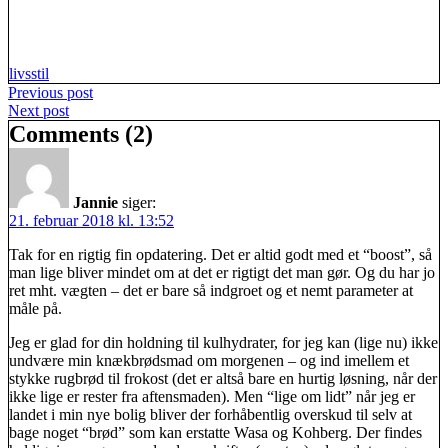
livsstil
Indlægsnavigation
Previous post
Next post
Comments (2)
Jannie
siger:
21. februar 2018 kl. 13:52
Tak for en rigtig fin opdatering. Det er altid godt med et “boost”, så
man lige bliver mindet om at det er rigtigt det man gør. Og du har jo
ret mht. vægten – det er bare så indgroet og et nemt parameter at
måle på.
Jeg er glad for din holdning til kulhydrater, for jeg kan (lige nu) ikke
undvære min knækbrødsmad om morgenen – og ind imellem et
stykke rugbrød til frokost (det er altså bare en hurtig løsning, når der
ikke lige er rester fra aftensmaden). Men “lige om lidt” når jeg er
landet i min nye bolig bliver der forhåbentlig overskud til selv at
bage noget “brød” som kan erstatte Wasa og Kohberg. Der findes