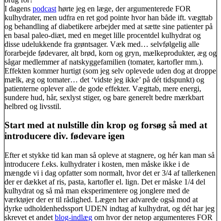
I dagens
podcast
hørte jeg en læge, der argumenterede FOR
kulhydrater, men udfra en ret god pointe hvor han både ift. vægttab
og behandling af diabetikere arbejder med at sætte sine patienter på
en basal paleo-diæt, med en meget lille procentdel kulhydrat og
disse udelukkende fra grøntsager. Væk med… selvfølgelig alle
forarbejde fødevarer, alt brød, korn og gryn, mælkeprodukter, æg og
sågar medlemmer af natskyggefamilien (tomater, kartofler mm.).
Effekten kommer hurtigt (som jeg selv oplevede uden dog at droppe
mælk, æg og tomater… det ‘vidste jeg ikke’ på dét tidspunkt) og
patienterne oplever alle de gode effekter. Vægttab, mere energi,
sundere hud, hår, sexlyst stiger, og bare generelt bedre mærkbart
helbred og livsstil.
Start med at nulstille din krop og forsøg så med at
introducere div. fødevare igen
Efter et stykke tid kan man så opleve at stagnere, og hér kan man så
introducere f.eks. kulhydrater i kosten, men måske ikke i de
mængde vi i dag opfatter som normalt, hvor det er 3/4 af tallerkenen
der er dækket af ris, pasta, kartofler el. lign. Det er måske 1/4 del
kulhydrat og så må man eksperimentere og jonglere med de
værktøjer der er til rådighed. Lægen her advarede også mod at
dyrke udholdenhedssport UDEN indtag af kulhydrat, og dét har jeg
skrevet et andet
blog-indlæg
om hvor der netop argumenteres FOR