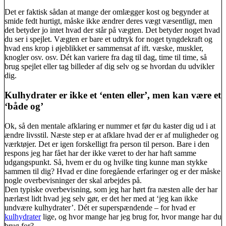
Det er faktisk sådan at mange der omlægger kost og begynder at
smide fedt hurtigt, måske ikke ændrer deres vægt væsentligt, men
det betyder jo intet hvad der står på vægten. Det betyder noget hvad
du ser i spejlet. Vægten er bare et udtryk for noget tyngdekraft og
hvad ens krop i øjeblikket er sammensat af ift. væske, muskler,
knogler osv. osv. Dét kan variere fra dag til dag, time til time, så
brug spejlet eller tag billeder af dig selv og se hvordan du udvikler
dig.
Kulhydrater er ikke et ‘enten eller’, men kan være et
‘både og’
Ok, så den mentale afklaring er nummer et før du kaster dig ud i at
ændre livsstil. Næste step er at afklare hvad der er af muligheder og
værktøjer. Det er igen forskelligt fra person til person. Bare i den
respons jeg har fået har der ikke været to der har haft samme
udgangspunkt. Så, hvem er du og hvilke ting kunne man stykke
sammen til dig? Hvad er dine foregående erfaringer og er der måske
nogle overbevisninger der skal arbejdes på.
Den typiske overbevisning, som jeg har hørt fra næsten alle der har
nærlæst lidt hvad jeg selv gør, er det her med at ‘jeg kan ikke
undvære kulhydrater’. Dét er superspændende – for hvad er
kulhydrater
lige, og hvor mange har jeg brug for, hvor mange har du
brug for?