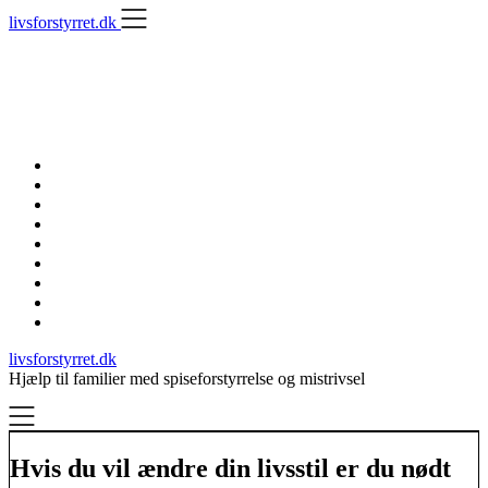
Skip
livsforstyrret.dk
to
content
livsforstyrret.dk
Hjælp til familier med spiseforstyrrelse og mistrivsel
Hvis du vil ændre din livsstil er du nødt