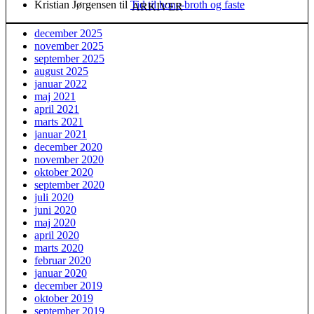
Kristian Jørgensen
til
Tid til bone-broth og faste
ARKIVER
december 2025
november 2025
september 2025
august 2025
januar 2022
maj 2021
april 2021
marts 2021
januar 2021
december 2020
november 2020
oktober 2020
september 2020
juli 2020
juni 2020
maj 2020
april 2020
marts 2020
februar 2020
januar 2020
december 2019
oktober 2019
september 2019