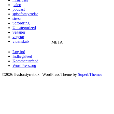
mistrivsel
paleo
podcast
spiseforstyrrelse
stress
udfordring
Uncategorized
veganer
vegetar
videnskab
META
Log ind
Indlægsfeed
Kommentarfeed
WordPress.org
©2026 livsforstyrret.dk
| WordPress Theme by
SuperbThemes