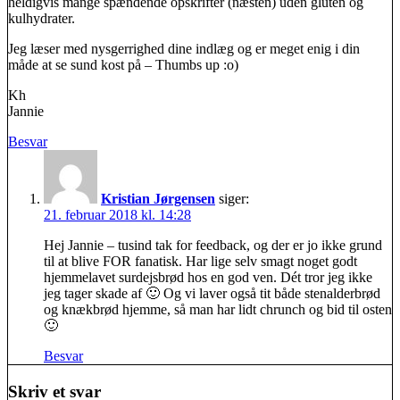
heldigvis mange spændende opskrifter (næsten) uden gluten og
kulhydrater.
Jeg læser med nysgerrighed dine indlæg og er meget enig i din
måde at se sund kost på – Thumbs up :o)
Kh
Jannie
Besvar
Kristian Jørgensen
siger:
21. februar 2018 kl. 14:28
Hej Jannie – tusind tak for feedback, og der er jo ikke grund
til at blive FOR fanatisk. Har lige selv smagt noget godt
hjemmelavet surdejsbrød hos en god ven. Dét tror jeg ikke
jeg tager skade af 🙂 Og vi laver også tit både stenalderbrød
og knækbrød hjemme, så man har lidt chrunch og bid til osten
🙂
Besvar
Skriv et svar