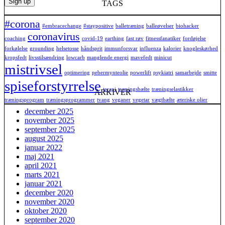
TAGS
#corona
#embracechange
#staypositive
balletræning
balleøvelser
biohacker
coronavirus
coaching
covid-19
earthing
fast røv
fitnessfanatiker
fordøjelse
forkølelse
grounding
helsetosse
håndsprit
immunforsvar
influenza
kalorier
knogleskørhed
kropsfedt
livsstilsændring
lowcarb
manglende energi
mavefedt
minicut
mistrivsel
optimering
pebermynteolie
powerlift
psykiatri
samarbejde
smitte
spiseforstyrrelse
terapi
træningsbælte
træningselastikker
ARKIVER
træningsprogram
træningsprogrammer
tvang
veganer
vegetar
vægtbælte
æteriske olier
december 2025
november 2025
september 2025
august 2025
januar 2022
maj 2021
april 2021
marts 2021
januar 2021
december 2020
november 2020
oktober 2020
september 2020