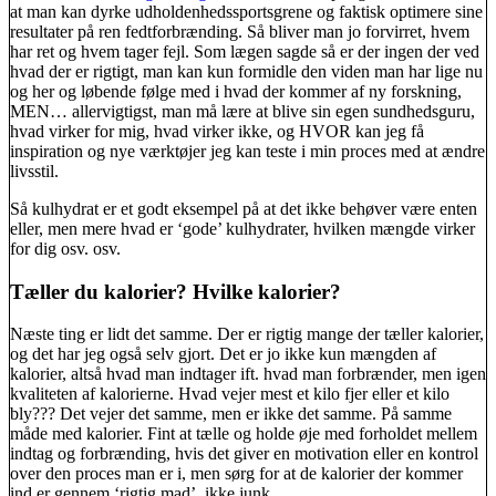
at man kan dyrke udholdenhedssportsgrene og faktisk optimere sine
resultater på ren fedtforbrænding. Så bliver man jo forvirret, hvem
har ret og hvem tager fejl. Som lægen sagde så er der ingen der ved
hvad der er rigtigt, man kan kun formidle den viden man har lige nu
og her og løbende følge med i hvad der kommer af ny forskning,
MEN… allervigtigst, man må lære at blive sin egen sundhedsguru,
hvad virker for mig, hvad virker ikke, og HVOR kan jeg få
inspiration og nye værktøjer jeg kan teste i min proces med at ændre
livsstil.
Så kulhydrat er et godt eksempel på at det ikke behøver være enten
eller, men mere hvad er ‘gode’ kulhydrater, hvilken mængde virker
for dig osv. osv.
Tæller du kalorier? Hvilke kalorier?
Næste ting er lidt det samme. Der er rigtig mange der tæller kalorier,
og det har jeg også selv gjort. Det er jo ikke kun mængden af
kalorier, altså hvad man indtager ift. hvad man forbrænder, men igen
kvaliteten af kalorierne. Hvad vejer mest et kilo fjer eller et kilo
bly??? Det vejer det samme, men er ikke det samme. På samme
måde med kalorier. Fint at tælle og holde øje med forholdet mellem
indtag og forbrænding, hvis det giver en motivation eller en kontrol
over den proces man er i, men sørg for at de kalorier der kommer
ind er gennem ‘rigtig mad’, ikke junk.